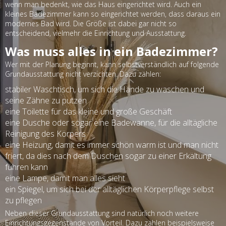
wenn man bedenkt, wie das Haus eingerichtet wird. Auch ein
kleines Badezimmer kann so eingerichtet werden, dass daraus ein
modernes Bad wird. Die Größe ist dabei gar nicht so
entscheidend, vielmehr die Einrichtung und Ausstattung.
Was muss alles in ein Badezimmer?
Wer mit der Planung beginnt, kann selbstverständlich auf folgende
Grundausstattung nicht verzichten. Dazu zählen:
stabiler Waschtisch, um sich die Hände zu waschen und
seine Zähne zu putzen
eine Toilette für das kleine und große Geschäft
eine Dusche oder sogar eine Badewanne, für die alltägliche
Reinigung des Körpers
eine Heizung, damit es immer schön warm ist und man nicht
friert, da dies nach dem Duschen sogar zu einer Erkältung
führen kann
eine Lampe, damit man alles sieht
ein Spiegel, um sich bei der alltäglichen Körperpflege selbst
zu pflegen
Neben dieser Grundausstattung sind natürlich noch weitere
Einrichtungsgegenstände von Vorteil. Dazu zählen beispielsweise